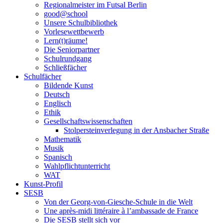
Regionalmeister im Futsal Berlin
good@school
Unsere Schulbibliothek
Vorlesewettbewerb
Lern(t)räume!
Die Seniorpartner
Schulrundgang
Schließfächer
Schulfächer
Bildende Kunst
Deutsch
Englisch
Ethik
Gesellschaftswissenschaften
Stolpersteinverlegung in der Ansbacher Straße
Mathematik
Musik
Spanisch
Wahlpflichtunterricht
WAT
Kunst-Profil
SESB
Von der Georg-von-Giesche-Schule in die Welt
Une après-midi littéraire à l’ambassade de France
Die SESB stellt sich vor