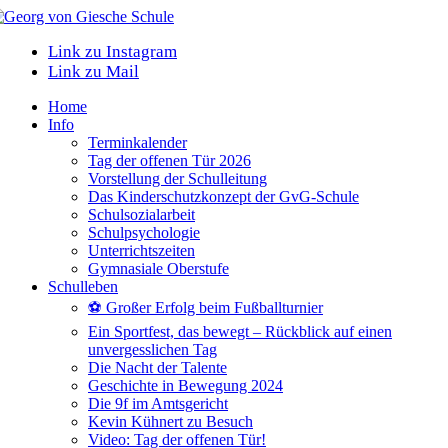
Link zu Instagram
Link zu Mail
Home
Info
Terminkalender
Tag der offenen Tür 2026
Vorstellung der Schulleitung
Das Kinderschutzkonzept der GvG-Schule
Schulsozialarbeit
Schulpsychologie
Unterrichtszeiten
Gymnasiale Oberstufe
Schulleben
⚽ Großer Erfolg beim Fußballturnier
Ein Sportfest, das bewegt – Rückblick auf einen
unvergesslichen Tag
Die Nacht der Talente
Geschichte in Bewegung 2024
Die 9f im Amtsgericht
Kevin Kühnert zu Besuch
Video: Tag der offenen Tür!