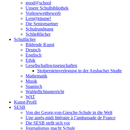
good@school
Unsere Schulbibliothek
Vorlesewettbewerb
Lern(t)räume!
Die Seniorpartner
Schulrundgang
Schließfächer
Schulfächer
Bildende Kunst
Deutsch
Englisch
Ethik
Gesellschaftswissenschaften
Stolpersteinverlegung in der Ansbacher Straße
Mathematik
Musik
Spanisch
Wahlpflichtunterricht
WAT
Kunst-Profil
SESB
Von der Georg-von-Giesche-Schule in die Welt
Une après-midi littéraire à l’ambassade de France
Die SESB stellt sich vor
Journalismus macht Schule