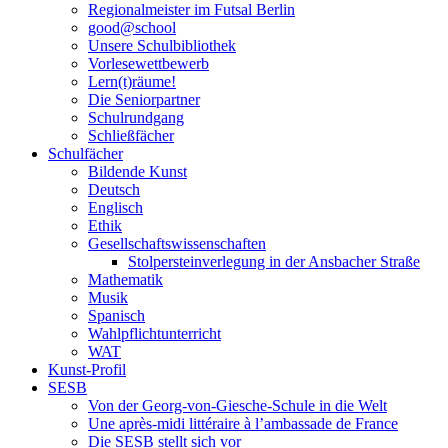
Regionalmeister im Futsal Berlin
good@school
Unsere Schulbibliothek
Vorlesewettbewerb
Lern(t)räume!
Die Seniorpartner
Schulrundgang
Schließfächer
Schulfächer
Bildende Kunst
Deutsch
Englisch
Ethik
Gesellschaftswissenschaften
Stolpersteinverlegung in der Ansbacher Straße
Mathematik
Musik
Spanisch
Wahlpflichtunterricht
WAT
Kunst-Profil
SESB
Von der Georg-von-Giesche-Schule in die Welt
Une après-midi littéraire à l’ambassade de France
Die SESB stellt sich vor