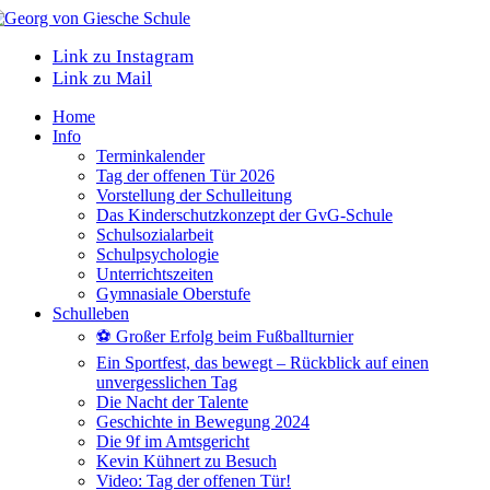
Link zu Instagram
Link zu Mail
Home
Info
Terminkalender
Tag der offenen Tür 2026
Vorstellung der Schulleitung
Das Kinderschutzkonzept der GvG-Schule
Schulsozialarbeit
Schulpsychologie
Unterrichtszeiten
Gymnasiale Oberstufe
Schulleben
⚽ Großer Erfolg beim Fußballturnier
Ein Sportfest, das bewegt – Rückblick auf einen
unvergesslichen Tag
Die Nacht der Talente
Geschichte in Bewegung 2024
Die 9f im Amtsgericht
Kevin Kühnert zu Besuch
Video: Tag der offenen Tür!