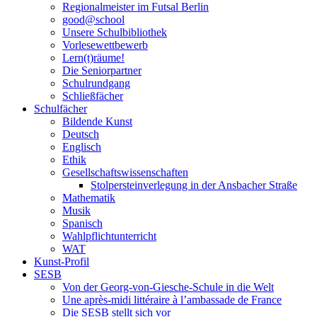
Regionalmeister im Futsal Berlin
good@school
Unsere Schulbibliothek
Vorlesewettbewerb
Lern(t)räume!
Die Seniorpartner
Schulrundgang
Schließfächer
Schulfächer
Bildende Kunst
Deutsch
Englisch
Ethik
Gesellschaftswissenschaften
Stolpersteinverlegung in der Ansbacher Straße
Mathematik
Musik
Spanisch
Wahlpflichtunterricht
WAT
Kunst-Profil
SESB
Von der Georg-von-Giesche-Schule in die Welt
Une après-midi littéraire à l’ambassade de France
Die SESB stellt sich vor