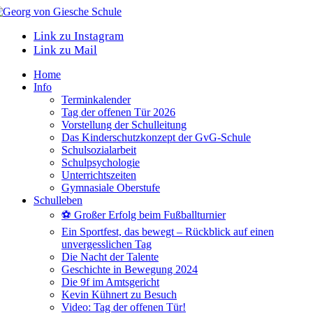
Link zu Instagram
Link zu Mail
Home
Info
Terminkalender
Tag der offenen Tür 2026
Vorstellung der Schulleitung
Das Kinderschutzkonzept der GvG-Schule
Schulsozialarbeit
Schulpsychologie
Unterrichtszeiten
Gymnasiale Oberstufe
Schulleben
⚽ Großer Erfolg beim Fußballturnier
Ein Sportfest, das bewegt – Rückblick auf einen
unvergesslichen Tag
Die Nacht der Talente
Geschichte in Bewegung 2024
Die 9f im Amtsgericht
Kevin Kühnert zu Besuch
Video: Tag der offenen Tür!